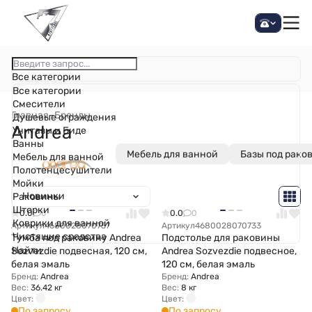
Все категории
Все категории
Смесители
Главная
–
Бренды
Душевые ограждения
Andrea
Унитазы и Биде
Ванны
Мебель для ванной
Базы под рако
Мебель для ванной
Полотенцесушители
Мойки
Новинки
Раковины
Шторки
0.0
0
0.0
0
Коврики для ванной
Артикул
4680028070757
Артикул
4680028070733
Чистящие средства
Тумба под раковину Andrea
Подстолье для раковины
Найти
Sozvezdie подвесная, 120 см,
Andrea Sozvezdie подвесное,
белая эмаль
120 см, белая эмаль
Бренд:
Andrea
Бренд:
Andrea
Вес:
36.42 кг
Вес:
8 кг
Цвет:
Цвет:
По запросу
По запросу