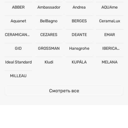
ABBER
Ambassador
Andrea
AQUAme
Aquanet
BelBagno
BERGES
CeramaLux
CERAMICANOV
CEZARES
DEANTE
EMAR
A
GID
GROSSMAN
Hansgrohe
IBERICA
BLANCA
Ideal Standard
Kludi
KUPÁLA
MELANA
MILLEAU
Смотреть все