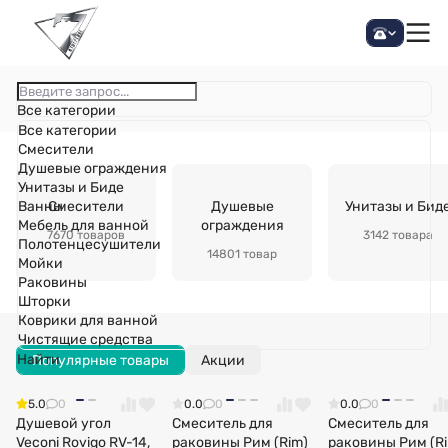
Все категории
Все категории
Смесители
Душевые ограждения
Унитазы и Биде
Ванны
Смесители
Душевые
Унитазы и Бид
Мебель для ванной
ограждения
7670 товаров
3142 товара
Полотенцесушители
14801 товар
Мойки
Раковины
Шторки
Коврики для ванной
Чистящие средства
Найти
Популярные товары
Акции
5.0
0
0.0
0
0.0
0
Душевой угол
Смеситель для
Смеситель для
Veconi Rovigo RV-14,
раковины Рим (Rim)
раковины Рим (R