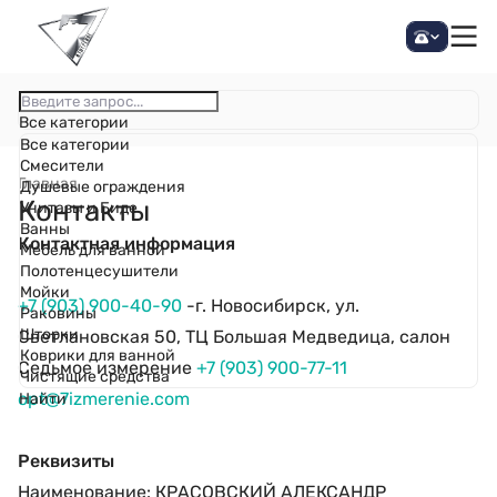
Все категории
Все категории
Смесители
Главная
Душевые ограждения
Контакты
Унитазы и Биде
Ванны
Контактная информация
Мебель для ванной
Полотенцесушители
Мойки
+7 (903) 900-40-90
-г. Новосибирск, ул.
Раковины
Шторки
Светлановская 50, ТЦ Большая Медведица, салон
Коврики для ванной
Седьмое измерение
+7 (903) 900-77-11
Чистящие средства
opt@7izmerenie.com
Найти
Реквизиты
Наименование: КРАСОВСКИЙ АЛЕКСАНДР