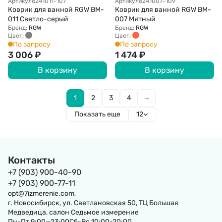
Артикул
6241011-107
Артикул
6241007-109
Коврик для ванной RGW BM-
Коврик для ванной RGW BM-
011 Светло-серый
007 Мятный
Бренд:
RGW
Бренд:
RGW
Цвет:
Цвет:
По запросу
По запросу
3 006
₽
1 474
₽
В корзину
В корзину
1
2
3
4
→
Показать еще
12
Контакты
+7 (903) 900-40-90
+7 (903) 900-77-11
opt@7izmerenie.com,
г. Новосибирск, ул. Светлановская 50, ТЦ Большая
Медведица, салон Седьмое измерение
Пн-Пт 9:00—23:00Сб-Вс 10:00-20:00