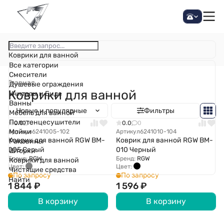
Коврики для ванной
Все категории
Смесители
Главная
Душевые ограждения
Коврики для ванной
Унитазы и Биде
Ванны
Новые и популярные
Фильтры
Мебель для ванной
Полотенцесушители
0.0
0
0.0
0
Мойки
Артикул
6241005-102
Артикул
6241010-104
Коврик для ванной RGW BM-
Коврик для ванной RGW BM-
Раковины
005 Серый
010 Черный
Шторки
Бренд:
RGW
Бренд:
RGW
Коврики для ванной
Цвет:
Цвет:
Чистящие средства
По запросу
По запросу
Найти
1 844
₽
1 596
₽
В корзину
В корзину