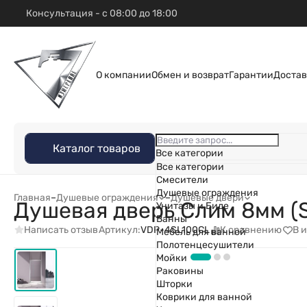
Консультация - с 08:00 до 18:00
О компании
Обмен и возврат
Гарантии
Достав
Каталог товаров
Все категории
Все категории
Смесители
Душевые ограждения
Главная
–
Душевые ограждения
–
Душевые двери
Душевая дверь Слим 8мм (S
Унитазы и Биде
Ванны
Написать отзыв
К сравнению
В 
Артикул:
VDP-4SL100CL
Мебель для ванной
Полотенцесушители
Мойки
Раковины
Шторки
Коврики для ванной