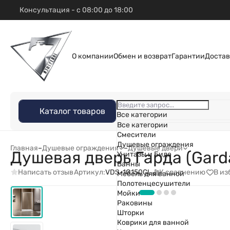
Консультация - с 08:00 до 18:00
О компании
Обмен и возврат
Гарантии
Достав
Каталог товаров
Все категории
Все категории
Смесители
Душевые ограждения
Главная
–
Душевые ограждения
–
Душевые двери
Душевая дверь Гарда (Gard
Унитазы и Биде
Ванны
Написать отзыв
К сравнению
В из
Артикул:
VDS-1G150CL
Мебель для ванной
Полотенцесушители
Мойки
Раковины
Шторки
Коврики для ванной