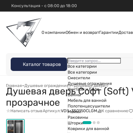
Консультация - с 08:00 до 18:00
О компании
Обмен и возврат
Гарантии
Достав
Каталог товаров
Все категории
Все категории
Смесители
Душевые ограждения
Главная
–
Душевые ограждения
–
Душевые двери
Душевая дверь Софт (Soft)
Унитазы и Биде
Ванны
прозрачное
Мебель для ванной
Полотенцесушители
Написать отзыв
К сравнению
Артикул:
VDS-3SO150CLGM
Мойки
Раковины
Шторки
Коврики для ванной