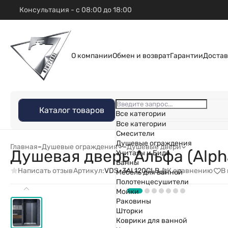
Консультация - с 08:00 до 18:00
О компании
Обмен и возврат
Гарантии
Достав
Каталог товаров
Все категории
Все категории
Смесители
Душевые ограждения
Главная
–
Душевые ограждения
–
Душевые двери
Душевая дверь Альфа (Alph
Унитазы и Биде
Ванны
Написать отзыв
К сравнению
В
Артикул:
VDS-3AL120CLB
Мебель для ванной
Полотенцесушители
Мойки
Раковины
Шторки
Коврики для ванной