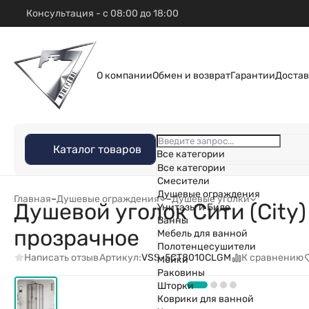
Консультация - с 08:00 до 18:00
О компании
Обмен и возврат
Гарантии
Достав
Каталог товаров
Все категории
Все категории
Смесители
Душевые ограждения
Главная
–
Душевые ограждения
–
Душевые уголки
Душевой уголок Сити (City
Унитазы и Биде
Ванны
прозрачное
Мебель для ванной
Полотенцесушители
Написать отзыв
К сравнению
Артикул:
VSS-5CT8010CLGM
Мойки
Раковины
Шторки
Коврики для ванной