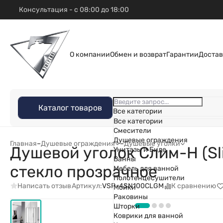
Консультация - с 08:00 до 18:00
О компании
Обмен и возврат
Гарантии
Достав
Каталог товаров
Все категории
Все категории
Смесители
Душевые ограждения
Главная
–
Душевые ограждения
–
Душевые уголки
Душевой уголок Слим-Н (Sl
Унитазы и Биде
Ванны
стекло прозрачное
Мебель для ванной
Полотенцесушители
Написать отзыв
К сравнению
Артикул:
VSP-4SN100CLGM
Мойки
Раковины
Шторки
Коврики для ванной