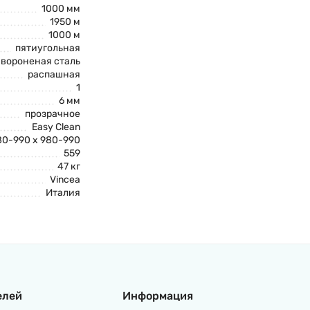
1000 мм
1950 м
1000 м
пятиугольная
вороненая сталь
распашная
1
6 мм
прозрачное
Easy Clean
80-990 x 980-990
559
47 кг
Vincea
Италия
елей
Информация