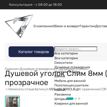
Консультация - с 08:00 до 18:00
О компании
Обмен и возврат
Гарантии
Достав
Каталог товаров
Все категории
Все категории
Смесители
Душевые ограждения
Главная
–
Душевые ограждения
–
Душевые уголки
Душевой уголок Слим 8мм 
Унитазы и Биде
Ванны
прозрачное
Мебель для ванной
Полотенцесушители
Написать отзыв
К сравнению
В
Артикул:
VSS-6SL900CLB
Мойки
Раковины
Шторки
Коврики для ванной