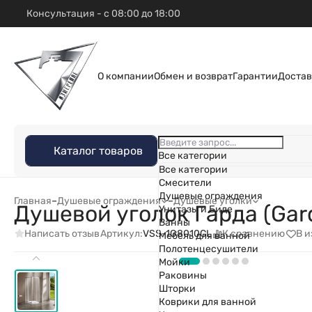
Консультация - с 08:00 до 18:00
О компании
Обмен и возврат
Гарантии
Достав
Каталог товаров
Все категории
Все категории
Смесители
Душевые ограждения
Главная
–
Душевые ограждения
–
Душевые уголки
Душевой уголок Гарда (Gar
Унитазы и Биде
Ванны
Написать отзыв
К сравнению
В 
Артикул:
VSS-1G8010CL
Мебель для ванной
Полотенцесушители
Мойки
Раковины
Шторки
Коврики для ванной