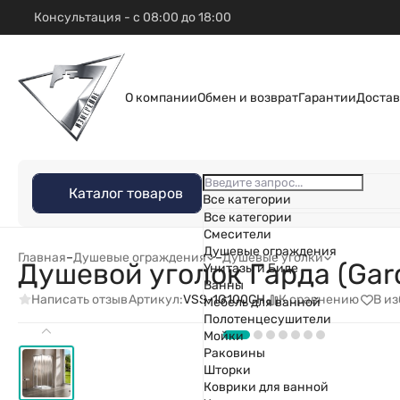
Консультация - с 08:00 до 18:00
О компании
Обмен и возврат
Гарантии
Достав
Каталог товаров
Все категории
Все категории
Смесители
Душевые ограждения
Главная
–
Душевые ограждения
–
Душевые уголки
Душевой уголок Гарда (Gar
Унитазы и Биде
Ванны
Написать отзыв
К сравнению
В и
Артикул:
VSS-1G100CH
Мебель для ванной
Полотенцесушители
Мойки
Раковины
Шторки
Коврики для ванной