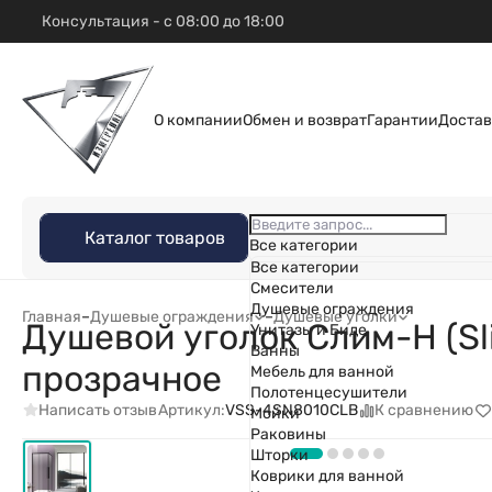
Консультация - с 08:00 до 18:00
О компании
Обмен и возврат
Гарантии
Достав
Каталог товаров
Все категории
Все категории
Смесители
Душевые ограждения
Главная
–
Душевые ограждения
–
Душевые уголки
Душевой уголок Слим-Н (Sl
Унитазы и Биде
Ванны
прозрачное
Мебель для ванной
Полотенцесушители
Написать отзыв
К сравнению
Артикул:
VSS-4SN8010CLB
Мойки
Раковины
Шторки
Коврики для ванной