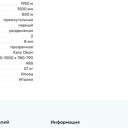
1950 м
1000 мм
800 м
прямоугольная
черный
раздвижная
2
8 мм
прозрачное
Easy Clean
0-1000 x 780-790
485
57 кг
Vincea
Италия
елей
Информация