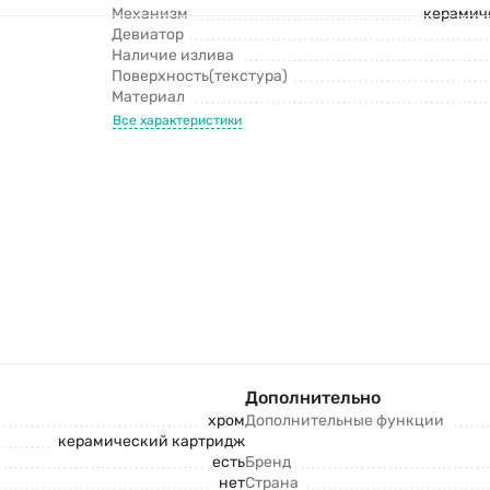
Механизм
керамич
Девиатор
Наличие излива
Поверхность(текстура)
Материал
Все характеристики
Дополнительно
хром
Дополнительные функции
керамический картридж
есть
Бренд
нет
Страна