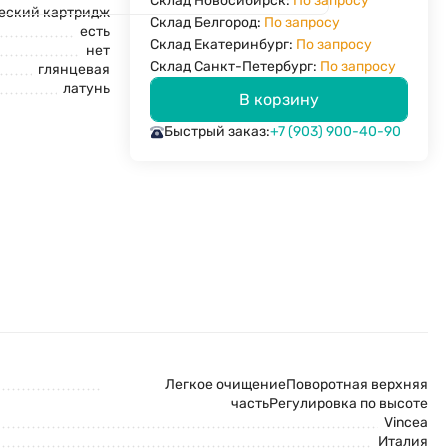
Склад Новосибирск:
По запросу
еский картридж
Склад Белгород:
По запросу
есть
Склад Екатеринбург:
По запросу
нет
Склад Санкт-Петербург:
По запросу
глянцевая
латунь
В корзину
Быстрый заказ:
+7 (903) 900-40-90
Легкое очищениеПоворотная верхняя
частьРегулировка по высоте
Vincea
Италия