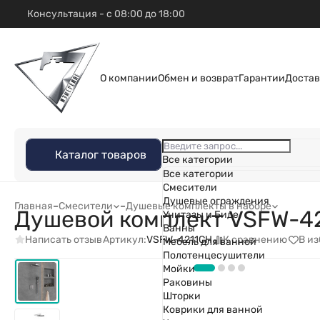
Консультация - с 08:00 до 18:00
О компании
Обмен и возврат
Гарантии
Достав
Каталог товаров
Все категории
Все категории
Смесители
Душевые ограждения
Главная
–
Смесители
–
Душевые комплекты в наборе
Душевой комплект VSFW-4
Унитазы и Биде
Ванны
Написать отзыв
К сравнению
В и
Артикул:
VSFW-4211CH
Мебель для ванной
Полотенцесушители
Мойки
Раковины
Шторки
Коврики для ванной