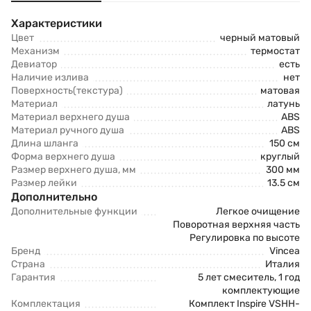
Характеристики
Цвет
черный матовый
Механизм
термостат
Девиатор
есть
Наличие излива
нет
Поверхность(текстура)
матовая
Материал
латунь
Материал верхнего душа
ABS
Материал ручного душа
ABS
Длина шланга
150 см
Форма верхнего душа
круглый
Размер верхнего душа, мм
300 мм
Размер лейки
13.5 см
Дополнительно
Дополнительные функции
Легкое очищение
Поворотная верхняя часть
Регулировка по высоте
Бренд
Vincea
Страна
Италия
Гарантия
5 лет смеситель, 1 год
комплектующие
Комплектация
Комплект Inspire VSHH-