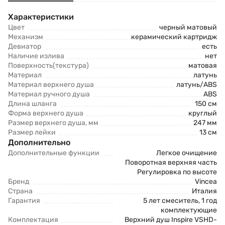
Характеристики
Цвет
черный матовый
Механизм
керамический картридж
Девиатор
есть
Наличие излива
нет
Поверхность(текстура)
матовая
Материал
латунь
Материал верхнего душа
латунь/ABS
Материал ручного душа
ABS
Длина шланга
150 см
Форма верхнего душа
круглый
Размер верхнего душа, мм
247 мм
Размер лейки
13 см
Дополнительно
Дополнительные функции
Легкое очищение
Поворотная верхняя часть
Регулировка по высоте
Бренд
Vincea
Страна
Италия
Гарантия
5 лет смеситель, 1 год
комплектующие
Комплектация
Верхний душ Inspire VSHD-