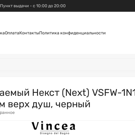
Пункт выдачи - с 10:00 до 20:00
ка
Оплата
Контакты
Политика конфиденциальности
аемый Некст (Next) VSFW-1N
м верх душ, черный
бранное