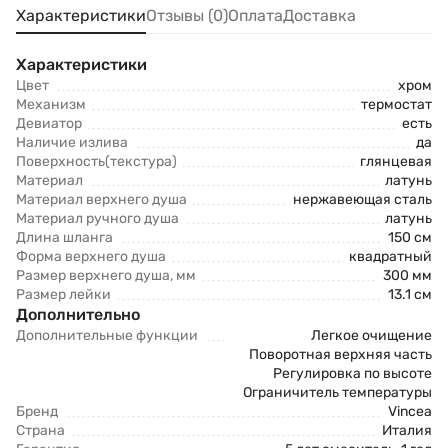
Характеристики
Отзывы (0)
Оплата
Доставка
Характеристики
Цвет
хром
Механизм
термостат
Девиатор
есть
Наличие излива
да
Поверхность(текстура)
глянцевая
Материал
латунь
Материал верхнего душа
нержавеющая сталь
Материал ручного душа
латунь
Длина шланга
150 см
Форма верхнего душа
квадратный
Размер верхнего душа, мм
300 мм
Размер лейки
13.1 см
Дополнительно
Дополнительные функции
Легкое очищение
Поворотная верхняя часть
Регулировка по высоте
Ограничитель температуры
Бренд
Vincea
Страна
Италия