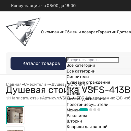
Консультация - с 08:00 до 18:00
О компании
Обмен и возврат
Гарантии
Достав
Каталог товаров
Все категории
Все категории
Смесители
Душевые ограждения
Главная
–
Смесители
–
Душевые стойки
Душевая стойка VSFS-413B
Унитазы и Биде
Ванны
Написать отзыв
К сравнению
В из
Артикул:
VSFS-413BG
Мебель для ванной
Полотенцесушители
Мойки
Раковины
Шторки
Коврики для ванной