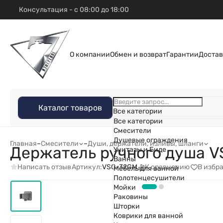
Консультация - с 08:00 до 18:00
О компании
Обмен и возврат
Гарантии
Достав
Каталог товаров
Все категории
Все категории
Смесители
Душевые ограждения
Главная
–
Смесители
–
Души, держатели, изливы, шланги
Держатель ручного душа V
Унитазы и Биде
Ванны
Написать отзыв
К сравнению
В избр
Артикул:
VSC-32GM
Мебель для ванной
Полотенцесушители
Мойки
Раковины
Шторки
Коврики для ванной