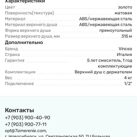
Характеристики
Цвет
золото
Поверхность(текстура)
матовая
Материал
ABS/нержавеющая сталь
Материал верхнего душа
ABS/нержавеющая сталь
Форма верхнего душа
прямоугольный
Размер верхнего душа, мм
315 м
Дополнительно
Бренд
Vincea
Страна
Италия
Гарантия
5 лет смеситель, 1 год
комплектующие
Комплектация
Верхний душ с держателем
Вес
4 кг
Подключение
1/2"
Контакты
+7 (903) 900-40-90
+7 (903) 900-77-11
opt@7izmerenie.com,
г. Новосибирск, ул. Светлановская 50, ТЦ Большая