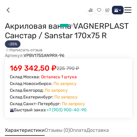
Акриловая ванна VAGNERPLAST
Санстар / Sanstar 170x75 R
-25%
Написать отзыв
Артикул:
VPBV175SAN9RX-96
169 342,50
₽
225 790
₽
Склад Москва:
Осталась 1 штука
Склад Новосибирск:
По запросу
Склад Белгород:
По запросу
Склад Екатеринбург:
По запросу
Склад Санкт-Петербург:
По запросу
Быстрый заказ:
+7 (903) 900-40-90
Характеристики
Отзывы (0)
Оплата
Доставка