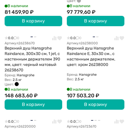
Цвет:
В наличии
В наличии
81 459,90
₽
97 779,60
₽
В корзину
В корзину
0.0
0
0.0
0
Артикул
26238670
Артикул
26238000
Верхний душ Hansgrohe
Верхний душ Hansgrohe
Raindance, 300х30 см, 1 jеt, с
Raindance E, 30х30 см., с
настенным держателем 390
настенным держателем,
мм, цвет: черный матовый
цвет: хром 26238000
26238670
Бренд:
Hansgrohe
Бренд:
Hansgrohe
Вес:
2.5 кг
Вес:
2.5 кг
Цвет:
В наличии
В наличии
148 683,60
₽
107 503,20
₽
В корзину
В корзину
0.0
0
0.0
0
Артикул
26220000
Артикул
26723670