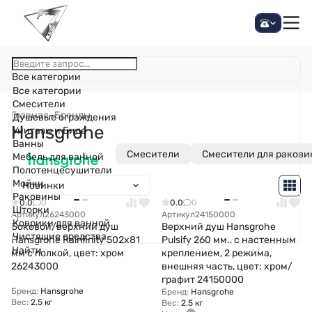
Все категории
Все категории
Смесители
Главная
–
Бренды
Душевые ограждения
Hansgrohe
Унитазы и Биде
Ванны
Смесители
Смесители для раков
Мебель для ванной
Полотенцесушители
Мойки
Новинки
Раковины
0.0
0
0.0
0
Шторки
Артикул
26243000
Артикул
24150000
Коврики для ванной
Боковой/верхний душ
Верхний душ Hansgrohe
Чистящие средства
Hansgrohe Rainfinity 502х81
Pulsify 260 мм., с настенным
Найти
мм с полкой, цвет: хром
креплением, 2 режима,
26243000
внешняя часть, цвет: хром/
графит 24150000
Бренд:
Hansgrohe
Бренд:
Hansgrohe
Вес:
2.5 кг
Вес:
2.5 кг