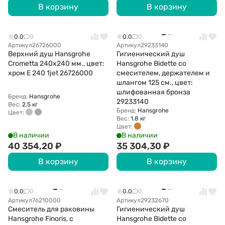
В корзину
В корзину
0.0
0
0.0
0
Артикул
26726000
Артикул
29233140
Верхний душ Hansgrohe
Гигиенический душ
Crometta 240х240 мм., цвет:
Hansgrohe Bidette со
хром Е 240 1jеt 26726000
смесителем, держателем и
шлангом 125 см., цвет:
шлифованная бронза
Бренд:
Hansgrohe
29233140
Вес:
2.5 кг
Бренд:
Hansgrohe
Цвет:
Вес:
1.8 кг
Цвет:
В наличии
В наличии
40 354,20
₽
35 304,30
₽
В корзину
В корзину
0.0
0
0.0
0
Артикул
76210000
Артикул
29232670
Смеситель для раковины
Гигиенический душ
Hansgrohe Finoris, с
Hansgrohe Bidette со