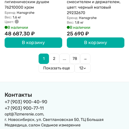
гигиеническим душем
смесителем и держателем,
76210000 хром
цвет: черный матовый
29232670
Бренд:
Hansgrohe
Вес:
1.6 кг
Бренд:
Hansgrohe
Цвет:
Вес:
1.8 кг
В наличии
В наличии
48 687,30
₽
25 690
₽
В корзину
В корзину
1
2
...
78
→
Показать еще
12
Контакты
+7 (903) 900-40-90
+7 (903) 900-77-11
opt@7izmerenie.com,
г. Новосибирск, ул. Светлановская 50, ТЦ Большая
Медведица, салон Седьмое измерение