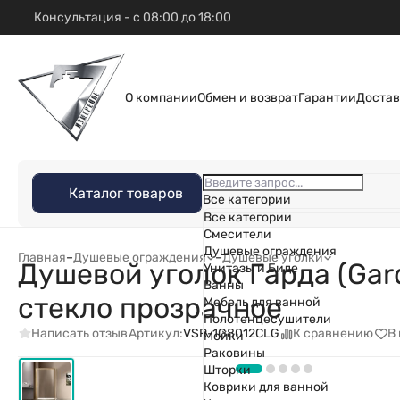
Консультация - с 08:00 до 18:00
О компании
Обмен и возврат
Гарантии
Достав
Каталог товаров
Все категории
Все категории
Смесители
Душевые ограждения
Главная
–
Душевые ограждения
–
Душевые уголки
Душевой уголок Гарда (Gar
Унитазы и Биде
Ванны
стекло прозрачное
Мебель для ванной
Полотенцесушители
Написать отзыв
К сравнению
В
Артикул:
VSR-1G8012CLG
Мойки
Раковины
Шторки
Коврики для ванной