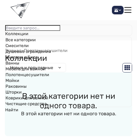
Коллекции
Все категории
Смесители
Главная
–
Полотенцесушители
Душевые ограждения
Коллекции
Унитазы и Биде
Ванны
Новые и популярные
Мебель для ванной
Полотенцесушители
Мойки
Раковины
Шторки
В этой категории нет ни
Коврики для ванной
одного товара.
Чистящие средства
Найти
В этой категории нет ни одного товара.