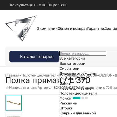
Консультация - с 08:00 до 18:00
О компании
Обмен и возврат
Гарантии
Достав
Каталог товаров
Все категории
Все категории
Смесители
Душевые ограждения
Главная
–
Полотенцесушители
–
Коллекции
–
DECOR
–
DESIGN
–
Д
Полка прямая / L 370
Унитазы и Биде
Ванны
Написать отзыв
К сравнению
В и
Артикул:
32-2012-0370
Мебель для ванной
Полотенцесушители
Мойки
Раковины
Шторки
Коврики для ванной