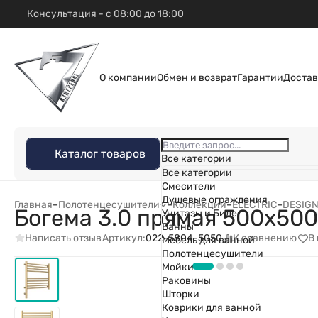
Консультация - с 08:00 до 18:00
О компании
Обмен и возврат
Гарантии
Достав
Каталог товаров
Все категории
Все категории
Смесители
Душевые ограждения
Главная
–
Полотенцесушители
–
Коллекции
–
ELECTRIC
–
DESIG
Богема 3.0 прямая 500х50
Унитазы и Биде
Ванны
Написать отзыв
К сравнению
В
Артикул:
022-5804-5050
Мебель для ванной
Полотенцесушители
Мойки
Раковины
Шторки
Коврики для ванной