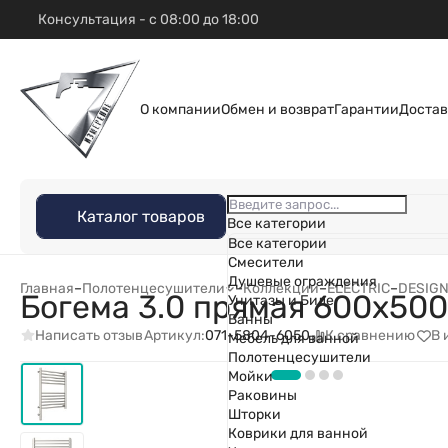
Консультация - с 08:00 до 18:00
О компании
Обмен и возврат
Гарантии
Достав
Каталог товаров
Все категории
Все категории
Смесители
Душевые ограждения
Главная
–
Полотенцесушители
–
Коллекции
–
ELECTRIC
–
DESIG
Богема 3.0 прямая 600х50
Унитазы и Биде
Ванны
Написать отзыв
К сравнению
В 
Артикул:
071-5804-6050
Мебель для ванной
Полотенцесушители
Мойки
Раковины
Шторки
Коврики для ванной