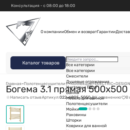
Консультация - с 08:00 до 18:00
О компании
Обмен и возврат
Гарантии
Достав
Каталог товаров
Все категории
Все категории
Смесители
Душевые ограждения
Главная
–
Полотенцесушители
–
Коллекции
–
ELECTRIC
–
DESIG
Богема 3.1 прямая 500х50
Унитазы и Биде
Ванны
Написать отзыв
К сравнению
В
Артикул:
022-6005-5050
Мебель для ванной
Полотенцесушители
Мойки
Раковины
Шторки
Коврики для ванной