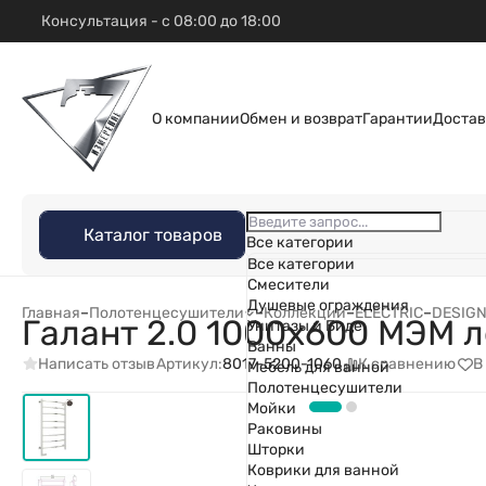
Консультация - с 08:00 до 18:00
О компании
Обмен и возврат
Гарантии
Достав
Каталог товаров
Все категории
Все категории
Смесители
Душевые ограждения
Главная
–
Полотенцесушители
–
Коллекции
–
ELECTRIC
–
DESIG
Галант 2.0 1000х600 МЭМ 
Унитазы и Биде
Ванны
Написать отзыв
К сравнению
В
Артикул:
8017-5200-1060
Мебель для ванной
Полотенцесушители
Мойки
Раковины
Шторки
Коврики для ванной