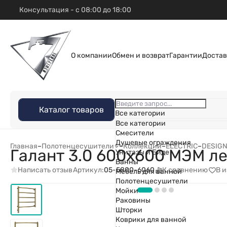
Консультация - с 08:00 до 18:00
О компании
Обмен и возврат
Гарантии
Достав
Каталог товаров
Все категории
Все категории
Смесители
Душевые ограждения
Главная
–
Полотенцесушители
–
Коллекции
–
ELECTRIC
–
DESIG
Галант 3.0 600х600 МЭМ л
Унитазы и Биде
Ванны
Написать отзыв
К сравнению
В 
Артикул:
05-5800-6060
Мебель для ванной
Полотенцесушители
Мойки
Раковины
Шторки
Коврики для ванной