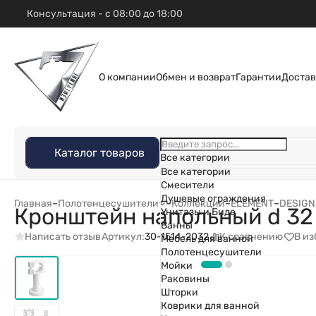
Консультация - с 08:00 до 18:00
О компании
Обмен и возврат
Гарантии
Достав
Каталог товаров
Все категории
Все категории
Смесители
Душевые ограждения
Главная
–
Полотенцесушители
–
Коллекции
–
ELEMENT
–
DESIGN
Кронштейн напольный d 32 
Унитазы и Биде
Ванны
Написать отзыв
К сравнению
В и
Артикул:
30-1514-2032
Мебель для ванной
Полотенцесушители
Мойки
Раковины
Шторки
Коврики для ванной