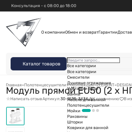
Консультация - с 08:00 до 18:00
О компании
Обмен и возврат
Гарантии
Достав
Каталог товаров
Все категории
Все категории
Смесители
Душевые ограждения
Главная
–
Полотенцесушители
–
Коллекции
–
ELEMENT
–
DESIGN
Модуль прямой EU50 (2 х НГ 
Унитазы и Биде
Ванны
Написать отзыв
К сравнению
В и
Артикул:
30-1539-3434
Мебель для ванной
Полотенцесушители
Мойки
Раковины
Шторки
Коврики для ванной