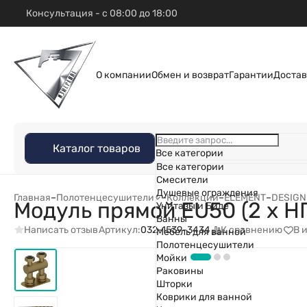
Консультация - с 08:00 до 18:00
О компании
Обмен и возврат
Гарантии
Достав
Каталог товаров
Все категории
Все категории
Смесители
Душевые ограждения
Главная
–
Полотенцесушители
–
Коллекции
–
ELEMENT
–
DESIGN
Модуль прямой EU50 (2 х НГ 
Унитазы и Биде
Ванны
Написать отзыв
К сравнению
В 
Артикул:
032-1539-3434
Мебель для ванной
Полотенцесушители
Мойки
Раковины
Шторки
Коврики для ванной