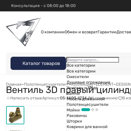
Консультация - с 08:00 до 18:00
О компании
Обмен и возврат
Гарантии
Достав
Каталог товаров
Все категории
Все категории
Смесители
Душевые ограждения
Главная
–
Полотенцесушители
–
Коллекции
–
ELEMENT
–
DESIGN
Вентиль 3D правый цилиндр 
Унитазы и Биде
Ванны
Написать отзыв
К сравнению
В и
Артикул:
05-1403-1234
Мебель для ванной
Полотенцесушители
Мойки
Раковины
Шторки
Коврики для ванной