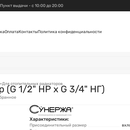
Пункт выдачи - с 10:00 до 20:00
ка
Оплата
Контакты
Политика конфиденциальности
–
Для отопительных радиаторов
(G 1/2" НР х G 3/4" НГ)
збранное
Характеристики:
Присоединительный размер
вхло