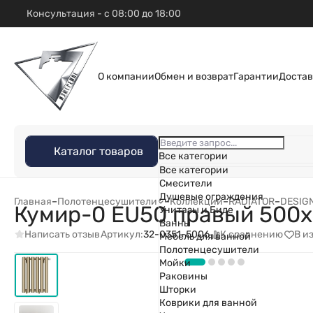
Консультация - с 08:00 до 18:00
О компании
Обмен и возврат
Гарантии
Достав
Каталог товаров
Все категории
Все категории
Смесители
Душевые ограждения
Главная
–
Полотенцесушители
–
Коллекции
–
RADIATOR
–
DESIG
Кумир-0 EU50 правый 500х
Унитазы и Биде
Ванны
Написать отзыв
К сравнению
В и
Артикул:
32-0351-5006
Мебель для ванной
Полотенцесушители
Мойки
Раковины
Шторки
Коврики для ванной