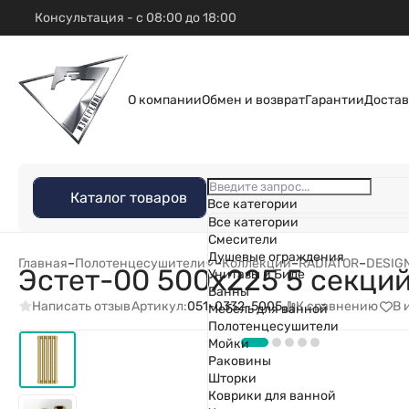
Консультация - с 08:00 до 18:00
О компании
Обмен и возврат
Гарантии
Достав
Каталог товаров
Все категории
Все категории
Смесители
Душевые ограждения
Главная
–
Полотенцесушители
–
Коллекции
–
RADIATOR
–
DESIG
Эстет-00 500х225 5 секци
Унитазы и Биде
Ванны
Написать отзыв
К сравнению
В 
Артикул:
051-0332-5005
Мебель для ванной
Полотенцесушители
Мойки
Раковины
Шторки
Коврики для ванной