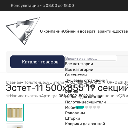
Консультация - с 08:00 до 18:00
О компании
Обмен и возврат
Гарантии
Достав
Каталог товаров
Все категории
Все категории
Смесители
Душевые ограждения
Главная
–
Полотенцесушители
–
Коллекции
–
RADIATOR
–
DESIG
Эстет-11 500х855 19 секци
Унитазы и Биде
Ванны
Написать отзыв
К сравнению
В 
Артикул:
051-0302-5019
Мебель для ванной
Полотенцесушители
Мойки
Раковины
Шторки
Коврики для ванной