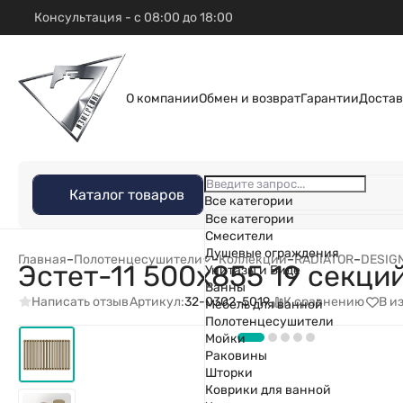
Консультация - с 08:00 до 18:00
О компании
Обмен и возврат
Гарантии
Достав
Каталог товаров
Все категории
Все категории
Смесители
Душевые ограждения
Главная
–
Полотенцесушители
–
Коллекции
–
RADIATOR
–
DESIG
Эстет-11 500х855 19 секци
Унитазы и Биде
Ванны
Написать отзыв
К сравнению
В и
Артикул:
32-0302-5019
Мебель для ванной
Полотенцесушители
Мойки
Раковины
Шторки
Коврики для ванной