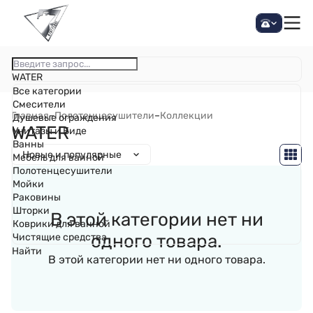
WATER
Все категории
Смесители
Главная
–
Полотенцесушители
–
Коллекции
Душевые ограждения
WATER
Унитазы и Биде
Ванны
Новые и популярные
Мебель для ванной
Полотенцесушители
Мойки
Раковины
Шторки
В этой категории нет ни
Коврики для ванной
одного товара.
Чистящие средства
Найти
В этой категории нет ни одного товара.