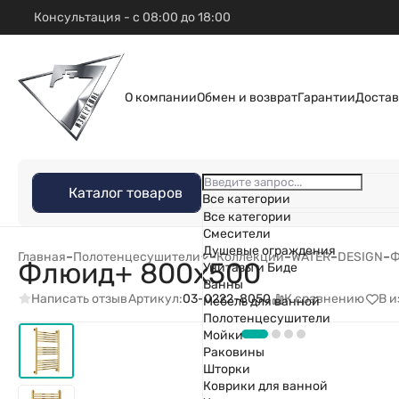
Консультация - с 08:00 до 18:00
О компании
Обмен и возврат
Гарантии
Достав
Каталог товаров
Все категории
Все категории
Смесители
Душевые ограждения
Главная
–
Полотенцесушители
–
Коллекции
–
WATER
–
DESIGN
–
Ф
Флюид+ 800х500
Унитазы и Биде
Ванны
Написать отзыв
К сравнению
В 
Артикул:
03-0222-8050
Мебель для ванной
Полотенцесушители
Мойки
Раковины
Шторки
Коврики для ванной