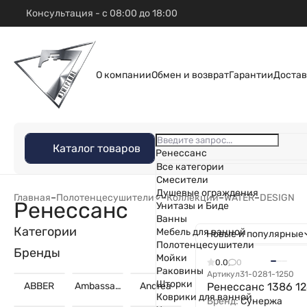
Консультация - с 08:00 до 18:00
О компании
Обмен и возврат
Гарантии
Достав
Каталог товаров
Ренессанс
Все категории
Смесители
Душевые ограждения
Главная
–
Полотенцесушители
–
Коллекции
–
WATER
–
DESIGN
Ренессанс
Унитазы и Биде
Ванны
Категории
Мебель для ванной
Новые и популярные
Полотенцесушители
Бренды
Мойки
0.0
0
Раковины
Артикул
31-0281-1250
Шторки
ABBER
Ambassad
Andrea
Ренессанс 1386 1
or
Коврики для ванной
Бренд:
Сунержа