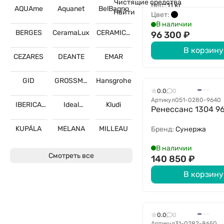
Чистящие средства
Вес:
11 кг
AQUAme
Aquanet
BelBagno
Найти
Цвет:
В наличии
BERGES
CeramaLux
CERAMICA
96 300
₽
NOVA
В корзину
CEZARES
DEANTE
EMAR
GID
GROSSMA
Hansgrohe
N
0.0
0
Артикул
051-0280-9640
IBERICA
Ideal
Kludi
Ренессанс 1304 9
BLANCA
Standard
KUPÁLA
MELANA
MILLEAU
Бренд:
Сунержа
В наличии
Смотреть все
140 850
₽
В корзину
0.0
0
Артикул
31-0282-8650