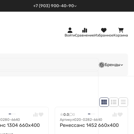
+7 (903) 900-40-90
Войти
Сравнение
Избранное
Корзина
Бренды
0.0
0
-0280-6640
Артикул
020-0282-6640
нс 1304 660х400
Ренессанс 1452 660x400