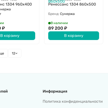
нс 1304 960х400
Ренессанс 1304 860х500
унержа
г
Бренд:
Сунержа
чии
В наличии
0
₽
89 200
₽
В корзину
В корзину
еще
12
елей
Информация
Политика конфиденциальности