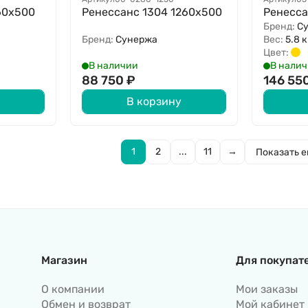
60x500
Ренессанс 1304 1260х500
Ренесса
Бренд:
С
Бренд:
Сунержа
Вес:
5.8 к
Цвет:
В наличии
В нали
88 750
₽
146 55
В корзину
1
2
...
11
→
Показать 
Магазин
Для покупат
О компании
Мои заказы
Обмен и возврат
Мой кабинет